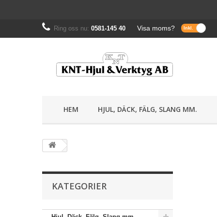
Visa moms?
Ring oss nu:
0581-145 40
HEM
HJUL, DÄCK, FÄLG, SLANG MM.
KATEGORIER
Hjul, Däck, Fälg, Slang mm.