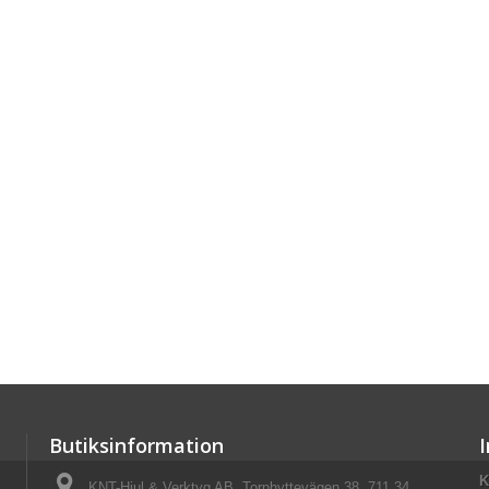
Butiksinformation
K
KNT-Hjul & Verktyg AB, Torphyttevägen 38, 711 34