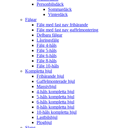
Personbilsdäck
Sommardäck
Vinterdäck
Fälgar
Fälg med fast nav fribärande
Fälg med fast nav gaffelmontering
Delbara fälgar
Låsringsfälg
Fälg 4-håls
Fälg 5-håls
Fälg 6-håls
Fälg 8-håls
Fälg 10-håls
Kompletta hjul
Fribärande hjul
Gaffelmonterade hjul
Massivhjul
4-håls kompletta hjul
5-håls kompletta hjul
6-håls kompletta hjul
8-håls kompletta hjul
10-håls kompletta hjul
Lastbilshjul
Ploghjul
Slang