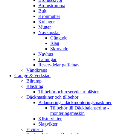
Bromsskivor
Bromstrumma
Bult
Kronmutter
Kullager
Mutter
Navkapslar
Gängade
Islag
Skruvade
Navhus
Tätningar
Reservdelar gaffelnav
Vändkrans
Garage & Verkstad
Bilramp
Blästring
Tillbehör och reservdelar bläster
Däckmaskiner och tillbehör
Balansering - däckmonteringsmaskiner
Tillbehör till Däckbalansering -
monteringsmaskin
Klistervikter
Slagvikter
Elvinsch