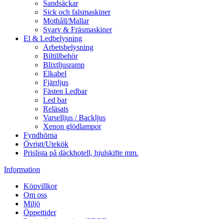
Sandsäckar
Sick och falsmaskiner
Mothåll/Mallar
Svarv & Fräsmaskiner
El & Ledbelysning
Arbetsbelysning
Biltillbehör
Blixtljusramp
Elkabel
Fjärrljus
Fästen Ledbar
Led bar
Reläsats
Varselljus / Backljus
Xenon glödlampor
Fyndhörna
Övrigt/Utekök
Prislista på däckhotell, hjulskifte mm.
Information
Köpvillkor
Om oss
Miljö
Öppettider