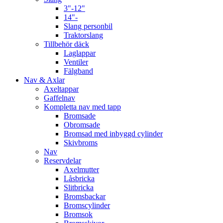
3"-12"
14"-
Slang personbil
Traktorslang
Tillbehör däck
Laglappar
Ventiler
Fälgband
Nav & Axlar
Axeltappar
Gaffelnav
Kompletta nav med tapp
Bromsade
Obromsade
Bromsad med inbyggd cylinder
Skivbroms
Nav
Reservdelar
Axelmutter
Låsbricka
Slitbricka
Bromsbackar
Bromscylinder
Bromsok