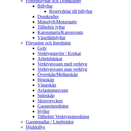
Fordonslyftar och Domkrafter
Billyftar
Reservdelar till billyftar
Domkrafter
Motorlyft/Motorstativ
Tillbehör lyftar
Karossnurra/Karossvagn
Växellådslyftar
Förvaring och Inredning
Golv
Verktygstavlor / Krokar
Arbetsbänkar
Verktygsvagn med verktyg
Verktygsvagn utan verktyg
Överskåp/Mellanskåp
Högskåp
Väggskåp
Avlastningsvagn
Sidoskåp
Skruvstycken
Garageinredning
Hyllor
Tillbehör Verktygsinredning
Garagepallar / Liggbrädor
Hjuldollys