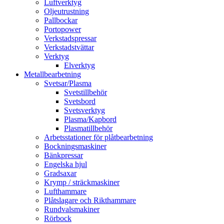
Luftverktyg
Oljeutrustning
Pallbockar
Portopower
Verkstadspressar
Verkstadstvättar
Verktyg
Elverktyg
Metallbearbetning
Svetsar/Plasma
Svetstillbehör
Svetsbord
Svetsverktyg
Plasma/Kapbord
Plasmatillbehör
Arbetsstationer för plåtbearbetning
Bockningsmaskiner
Bänkpressar
Engelska hjul
Gradsaxar
Krymp / sträckmaskiner
Lufthammare
Plåtslagare och Rikthammare
Rundvalsmakiner
Rörbock