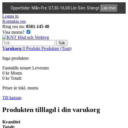
Öppettider: Mån-Fre: 07,30-16,00 Lör-Sön: Stängt
Läs mer
Logga in
Kontakta oss
Ring oss nu:
0581-145 40
Visa moms?
Sök
Varukorg
0
Produkt
Produkter
(Tom)
Inga produkter
Fastställs senare
Leverans
0 kr
Moms
0 kr
Totalt:
Priser är inkl. moms
Till kassan
Produkten tilllagd i din varukorg
Kvantitet
Totalt: