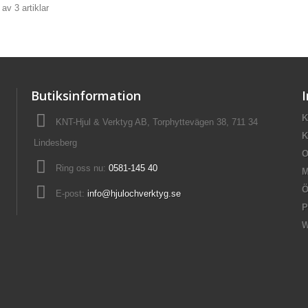
 av 3 artiklar
Butiksinformation
K
KNT-Hjul & Verktyg AB, Torphyttevägen 38, 711 34
K
Lindesberg
O
Ring oss nu:
0581-145 40
M
Ö
E-post:
info@hjulochverktyg.se
P
W