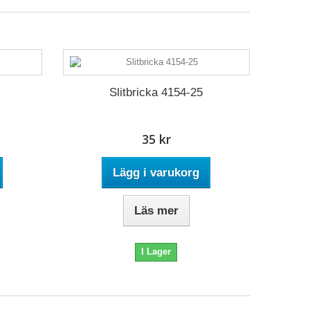
Slitbricka 4154-25
35 kr
Lägg i varukorg
Läs mer
I Lager