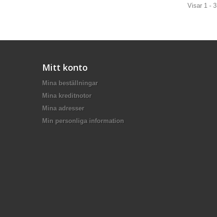
Visar 1 - 3
Mitt konto
Mina beställningar
Mina kreditnotor
Mina adresser
Min personliga information