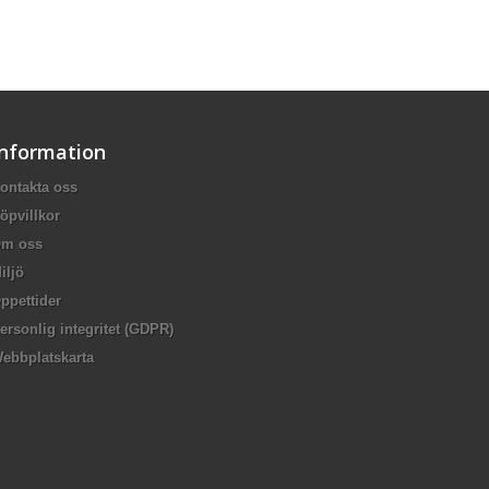
Information
ontakta oss
öpvillkor
m oss
iljö
ppettider
ersonlig integritet (GDPR)
ebbplatskarta