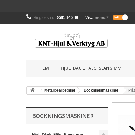
Visa moms?
Ring oss nu:
0581-145 40
HEM
HJUL, DÄCK, FÄLG, SLANG MM.
Metallbearbetning
Bockningsmaskiner
Plå
BOCKNINGSMASKINER
Hjul, Däck, Fälg, Slang mm.