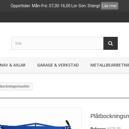
Öppettider: Mån-Fre: 07,30-16,00 Lör-Sön: Stängt
Läs mer
NAV & AXLAR
GARAGE & VERKSTAD
METALLBEARBETNI
tbockningsmaskin
Plåtbocknings
Referens
V121-01