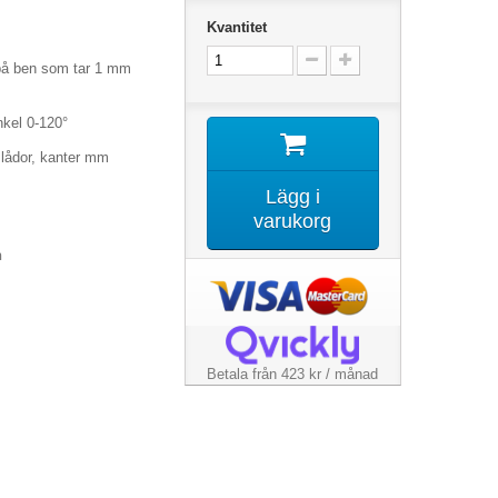
Kvantitet
på ben som tar 1 mm
kel 0-120°
a lådor, kanter mm
Lägg i
varukorg
n
Betala från 423 kr / månad