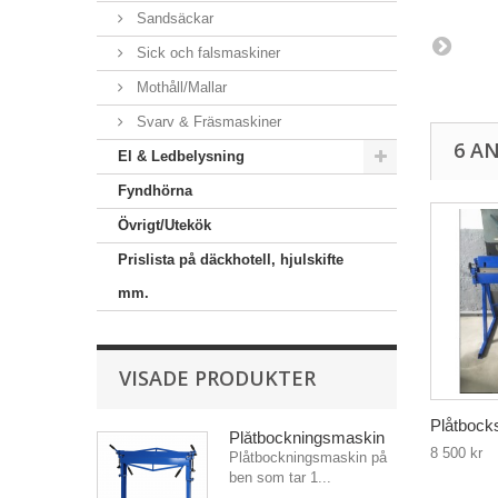
Sandsäckar
Sick och falsmaskiner
Mothåll/Mallar
Svarv & Fräsmaskiner
6 A
El & Ledbelysning
Fyndhörna
Övrigt/Utekök
Prislista på däckhotell, hjulskifte
mm.
VISADE PRODUKTER
Plåtbock
Plåtbockningsmaskin
8 500 kr
Plåtbockningsmaskin på
ben som tar 1...