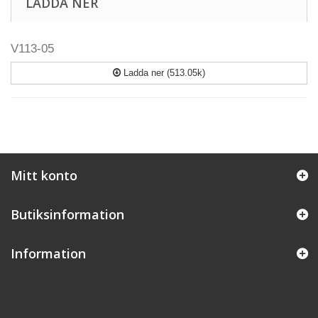
LADDA NER
V113-05
Ladda ner (513.05k)
Mitt konto
Butiksinformation
Information