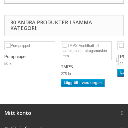
30 ANDRA PRODUKTER I SAMMA
KATEGORI:
Pumpnippel
TPMS 
50 kr
244 kr
TMPS...
Lägg
275 kr
Lägg till i varukorgen
Mitt konto