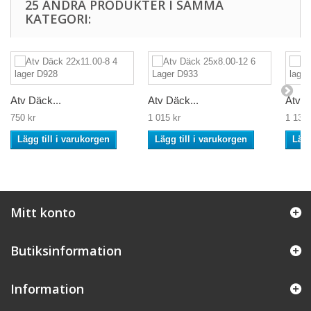
25 ANDRA PRODUKTER I SAMMA
KATEGORI:
Atv Däck...
Atv Däck...
Atv D
750 kr
1 015 kr
1 135 
Lägg till i varukorgen
Lägg till i varukorgen
Lägg
Mitt konto
Butiksinformation
Information