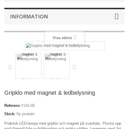
INFORMATION
Visa större
Gripklo med magnet & ledbelysning
Referens
V141-05
Skick:
Ny produkt
Praktisk LED-lampa med gripklo och magnet på svanhals. Plocka upp
små föremål från svåråtkomliga och mörka ställen. Levereras med 3st