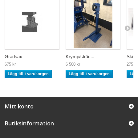
Gradsax
Krymp/sträc...
Skiftn
675 kr
6 500 kr
275 kr
Lägg till i varukorgen
Lägg till i varukorgen
Lägg
Mitt konto
Butiksinformation