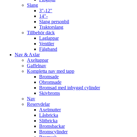
Slang
3"-12"
14"-
Slang personbil
Traktorslang
Tillbehör däck
Laglappar
Ventiler
Fälgband
Nav & Axlar
Axeltappar
Gaffelnav
Kompletta nav med tapp
Bromsade
Obromsade
Bromsad med inbyggd cylinder
Skivbroms
Nav
Reservdelar
Axelmutter
Låsbricka
Slitbricka
Bromsbackar
Bromscylinder