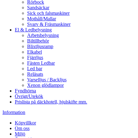
Rörbock
Sandsäckar
Sick och falsmaskiner
Mothåll/Mallar
Svarv & Fräsmaskiner
El & Ledbelysning
Arbetsbelysning
Biltillbehör
Blixtljusramp
Elkabel
Fjärrljus
Fästen Ledbar
Led bar
Reläsats
Varselljus / Backljus
Xenon glödlampor
Fyndhörna
Övrigt/Utekök
Prislista på däckhotell, hjulskifte mm.
Information
Köpvillkor
Om oss
Miljö