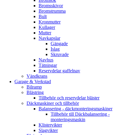
Bromsok
Bromsskivor
Bromstrumma
Bult
Kronmutter
Kullager
Mutter
Navkapslar
Gängade
Islag
Skruvade
Navhus
Tätningar
Reservdelar gaffelnav
Vändkrans
Garage & Verkstad
Bilramp
Blästring
Tillbehör och reservdelar bläster
Däckmaskiner och tillbehör
Balansering - däckmonteringsmaskiner
Tillbehör till Däckbalansering -
monteringsmaskin
Klistervikter
Slagvikter