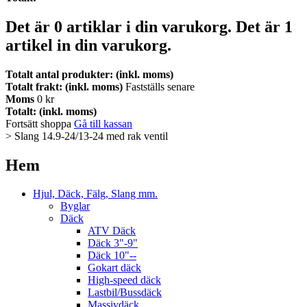
Det är
0
artiklar i din varukorg.
Det är 1
artikel in din varukorg.
Totalt antal produkter: (inkl. moms)
Totalt frakt: (inkl. moms)
Fastställs senare
Moms
0 kr
Totalt: (inkl. moms)
Fortsätt shoppa
Gå till kassan
>
Slang 14.9-24/13-24 med rak ventil
Hem
Hjul, Däck, Fälg, Slang mm.
Byglar
Däck
ATV Däck
Däck 3"-9"
Däck 10"--
Gokart däck
High-speed däck
Lastbil/Bussdäck
Massivdäck