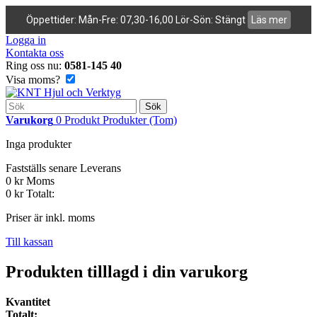
Öppettider: Mån-Fre: 07,30-16,00 Lör-Sön: Stängt
Läs mer
Logga in
Kontakta oss
Ring oss nu:
0581-145 40
Visa moms?
Sök
Varukorg
0
Produkt
Produkter
(Tom)
Inga produkter
Fastställs senare
Leverans
0 kr
Moms
0 kr
Totalt:
Priser är inkl. moms
Till kassan
Produkten tilllagd i din varukorg
Kvantitet
Totalt: