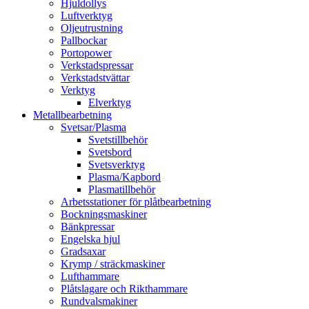
Hjuldollys
Luftverktyg
Oljeutrustning
Pallbockar
Portopower
Verkstadspressar
Verkstadstvättar
Verktyg
Elverktyg
Metallbearbetning
Svetsar/Plasma
Svetstillbehör
Svetsbord
Svetsverktyg
Plasma/Kapbord
Plasmatillbehör
Arbetsstationer för plåtbearbetning
Bockningsmaskiner
Bänkpressar
Engelska hjul
Gradsaxar
Krymp / sträckmaskiner
Lufthammare
Plåtslagare och Rikthammare
Rundvalsmakiner