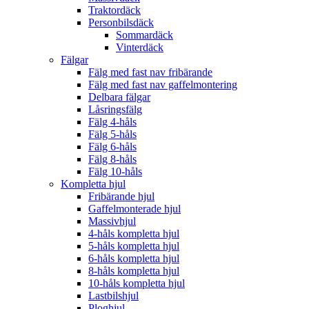
Traktordäck
Personbilsdäck
Sommardäck
Vinterdäck
Fälgar
Fälg med fast nav fribärande
Fälg med fast nav gaffelmontering
Delbara fälgar
Låsringsfälg
Fälg 4-håls
Fälg 5-håls
Fälg 6-håls
Fälg 8-håls
Fälg 10-håls
Kompletta hjul
Fribärande hjul
Gaffelmonterade hjul
Massivhjul
4-håls kompletta hjul
5-håls kompletta hjul
6-håls kompletta hjul
8-håls kompletta hjul
10-håls kompletta hjul
Lastbilshjul
Ploghjul