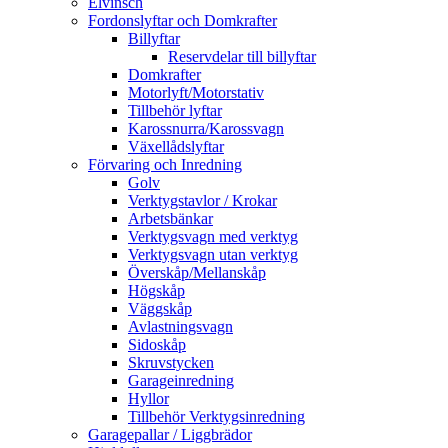
Elvinsch
Fordonslyftar och Domkrafter
Billyftar
Reservdelar till billyftar
Domkrafter
Motorlyft/Motorstativ
Tillbehör lyftar
Karossnurra/Karossvagn
Växellådslyftar
Förvaring och Inredning
Golv
Verktygstavlor / Krokar
Arbetsbänkar
Verktygsvagn med verktyg
Verktygsvagn utan verktyg
Överskåp/Mellanskåp
Högskåp
Väggskåp
Avlastningsvagn
Sidoskåp
Skruvstycken
Garageinredning
Hyllor
Tillbehör Verktygsinredning
Garagepallar / Liggbrädor