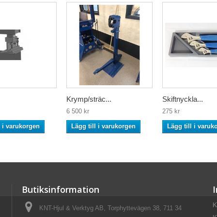
Krymp/sträc...
Skiftnyckla...
6 500 kr
275 kr
l i varukorgen
Lägg till i varukorgen
Lägg till i varuk
Butiksinformation
K
KNT-Hjul & Verktyg AB, Torphyttevägen 38, 711 34