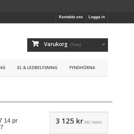
Kontakta oss
Logga in
Varukorg
(Tom)
NG
EL & LEDBELYSNING
FYNDHÖRNA
3 125 kr
7 14 pr
inkl. moms
07