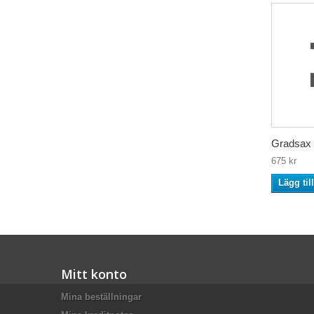
Gradsax
675 kr
Lägg til
Mitt konto
Mina beställningar