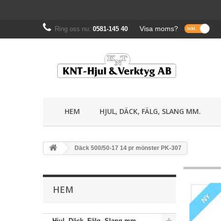
Visa moms?
Ring oss nu:
0581-145 40
HEM
HJUL, DÄCK, FÄLG, SLANG MM.
Däck 500/50-17 14 pr mönster PK-307
HEM
NY
Hjul, Däck, Fälg, Slang mm.