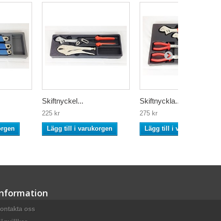
Skiftnyckel...
Skiftnyckla...
225 kr
275 kr
orgen
Lägg till i varukorgen
Lägg till i varukorgen
Information
ontakta oss