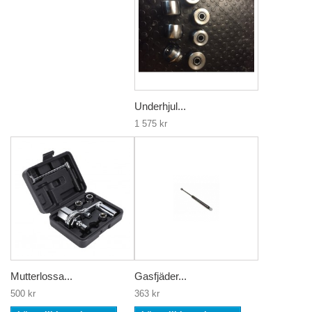
Underhjul...
1 575 kr
Mutterlossa...
Gasfjäder...
500 kr
363 kr