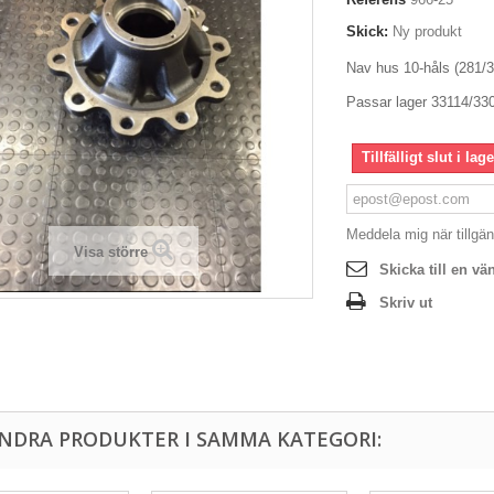
Skick:
Ny produkt
Nav hus 10-håls (281/
Passar lager 33114/33
Tillfälligt slut i lage
Meddela mig när tillgän
Visa större
Skicka till en vä
Skriv ut
ANDRA PRODUKTER I SAMMA KATEGORI: