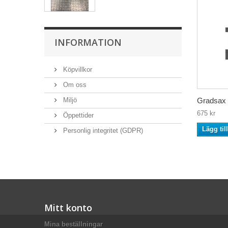
INFORMATION
Köpvillkor
Om oss
Miljö
Gradsax
675 kr
Öppettider
Lägg til
Personlig integritet (GDPR)
Mitt konto
Mina beställningar