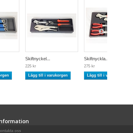
Skiftnyckel...
Skiftnyckla...
225 kr
275 kr
orgen
Lägg till i varukorgen
Lägg till i varukorgen
Information
ontakta oss