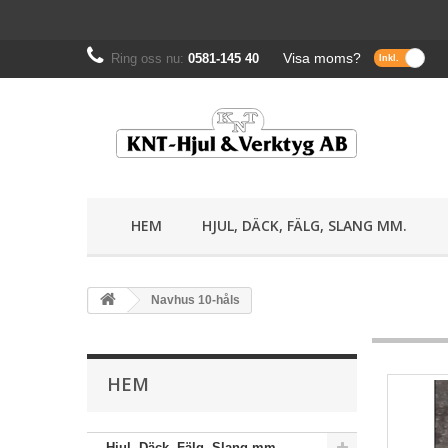
Visa moms?
Ring oss nu:
0581-145 40
HEM
HJUL, DÄCK, FÄLG, SLANG MM.
Navhus 10-håls
HEM
Hjul, Däck, Fälg, Slang mm.