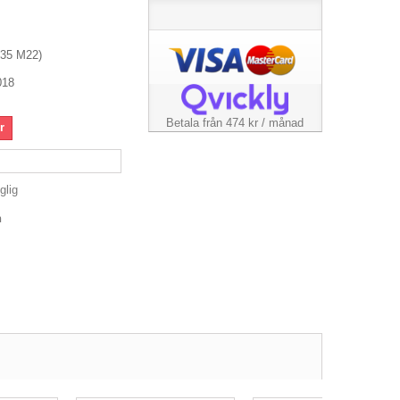
335 M22)
018
Betala från 474 kr / månad
r
glig
n