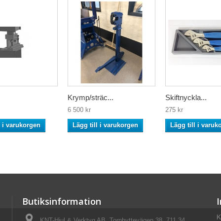
Krymp/sträc...
Skiftnyckla...
6 500 kr
275 kr
l i varukorgen
Lägg till i varukorgen
Lägg till i varuk
Butiksinformation
K
KNT-Hjul & Verktyg AB, Torphyttevägen 38, 711 34