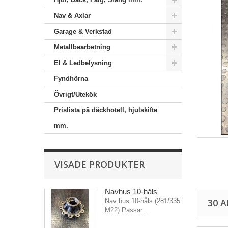
Nav & Axlar
Garage & Verkstad
Metallbearbetning
El & Ledbelysning
Fyndhörna
Övrigt/Utekök
Prislista på däckhotell, hjulskifte
mm.
VISADE PRODUKTER
Navhus 10-håls
30 
Nav hus 10-håls (281/335
M22) Passar...